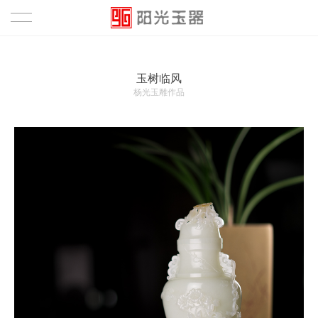
首页
玉树临风
作品
杨光玉雕作品
鉴赏
资讯
关于
关于
团队