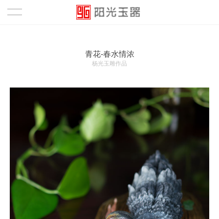
首页
青花-春水情浓
作品
杨光玉雕作品
鉴赏
资讯
关于
关于
团队