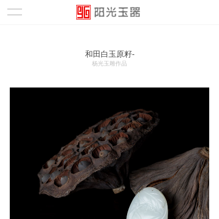
首页
和田白玉原籽-
作品
杨光玉雕作品
鉴赏
资讯
关于
关于
团队