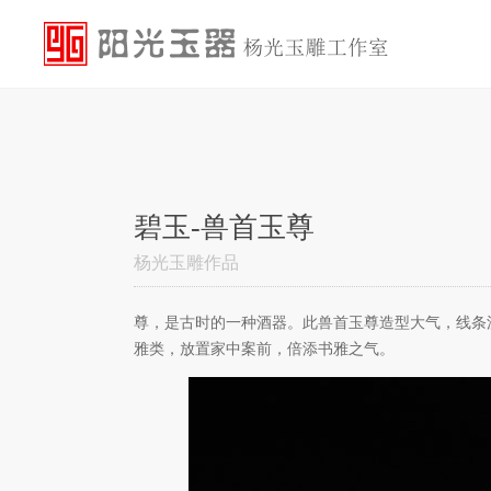
碧玉-兽首玉尊
杨光玉雕作品
尊，是古时的一种酒器。此兽首玉尊造型大气，线条
雅类，放置家中案前，倍添书雅之气。