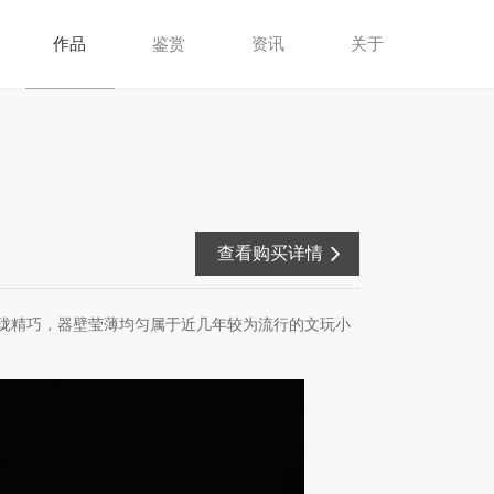
作品
鉴赏
资讯
关于
查看购买详情
珑精巧，器壁莹薄均匀属于近几年较为流行的文玩小