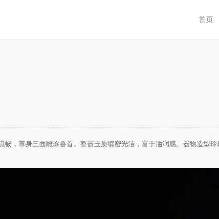
首页
流畅，尊身三面雕琢兽首。整器玉质缜密光洁，富于油润感。器物造型玲