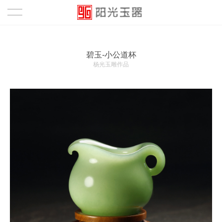
首页
碧玉-小公道杯
作品
杨光玉雕作品
鉴赏
资讯
关于
关于
团队